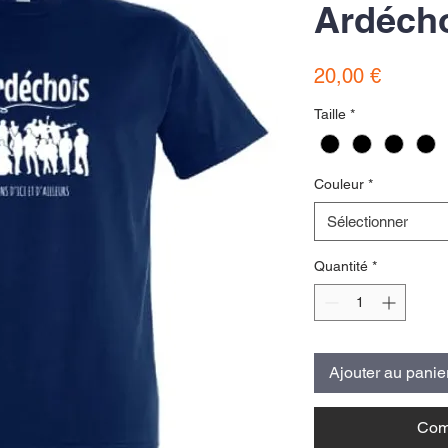
Ardéch
Prix
20,00 €
Taille
*
Couleur
*
Sélectionner
Quantité
*
Ajouter au panie
Com