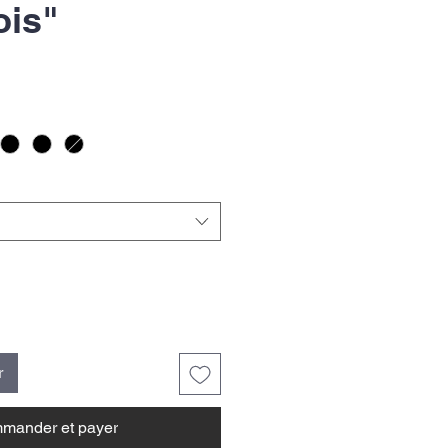
ois"
r
mander et payer