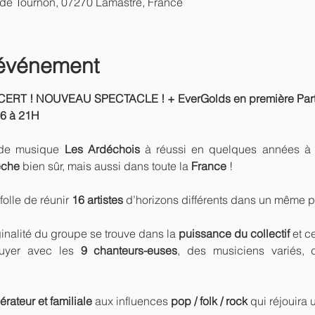
. de Tournon, 07270 Lamastre, France
'événement
T ! NOUVEAU SPECTACLE ! + EverGolds en première Part
6 à 21H
 de musique 
Les Ardéchois
 à réussi en quelques années à
èche
 bien sûr, mais aussi dans toute la 
France
 ! 
folle de réunir 
16 artistes 
d’horizons différents dans un même pr
iginalité du groupe se trouve dans la 
puissance du collectif 
et c
uyer avec les 
9 chanteurs-euses
, des musiciens variés,
érateur et familiale
 aux influences 
pop / folk / rock
 qui réjouira 