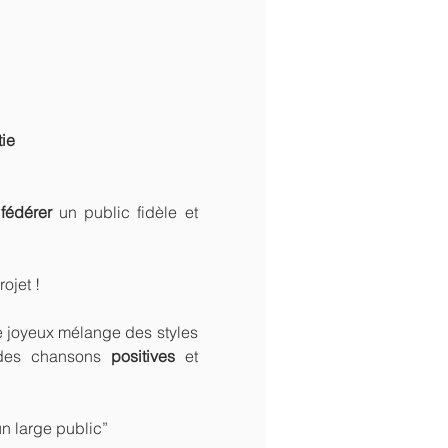
ie
 
fédérer
 un public fidèle et 
ojet ! 
e joyeux mélange des styles 
 des chansons 
positives
 et 
un large public”