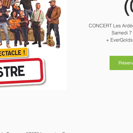
(
CONCERT Les Ardéc
Samedi 7
+ EverGolds 
Réserve