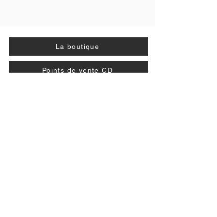
La boutique
Points de vente CD
Recevoir la newsletter
A propos >>
Les Ardéchois, c’est avant tout une
histoire d’amitié et de musique ! ...
Liens rapides >>
Contact >>
Présentation
EMILIEN BUFFA
0683117483
Les artistes
lesardechoismusique
Vidéos
@gmail.com
Photos