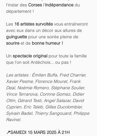
l'instar des 
Corses
 l’
indépendance
 du 
département !
Les 
16 artistes survoltés
 vous entraîneront 
avec eux dans un décor aux allures de 
guinguette
 pour une soirée pleine de 
sourire 
et de 
bonne humeur !
Un 
spectacle original 
pour toute la famille 
que l’on soit Ardéchois... ou pas !
Les artistes : Émilien Buffa, Fred Charrier, 
Xavier Pesme, Florence Mouret, Frank 
Deal, Noémie Romero, Stéphane Soulier, 
Vince Terranova, Corinne Gomez, Didier 
Ottin, Gérard Testi, Angel Salazar, David 
Cyprien, Eric Taïeb, Gilles Ducolombier, 
Sylvain Badel, Thierry Sangouard, Philippe 
Ravinel.
📍SAMEDI 15 MARS 2025 À 21H