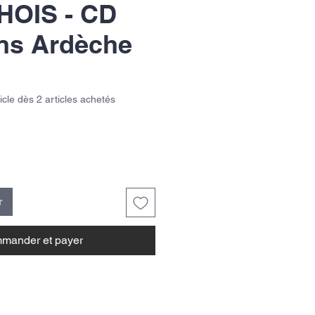
OIS - CD
ns Ardèche
ticle dès 2 articles achetés
r
mander et payer